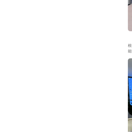
在
根
能