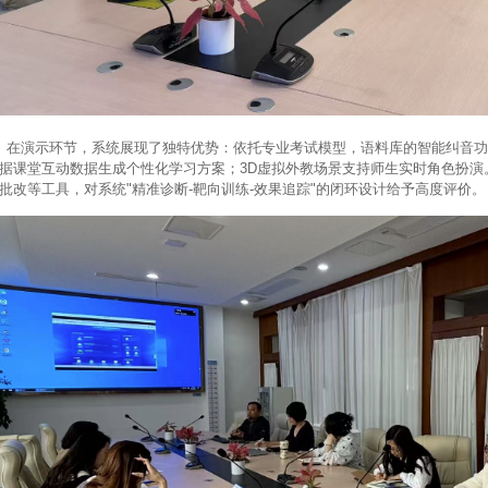
演示环节，系统展现了独特优势：依托专业考试模型，语料库的智能纠音功
据课堂互动数据生成个性化学习方案；3D虚拟外教场景支持师生实时角色扮演
批改等工具，对系统"精准诊断-靶向训练-效果追踪"的闭环设计给予高度评价。