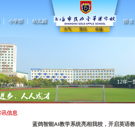
小学部
幼儿园
招 生
大气 责任 卓越
咨讯信息
蓝鸽智能AI教学系统亮相我校，开启英语