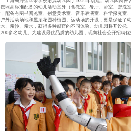
上海民办金苹果学校附属幼儿园于2014年创建。幼儿园园
除按照高标准配备的幼儿活动室外（含教室、餐厅、卧室、盥洗
发，配备有图书阅览室、创意美术室、音乐表演室、科学探究室
的户外活动场地和屋顶花园种植园、运动场的开设，更是保证了
亲木、亲沙、亲水，获得多种感官的不同体验。幼儿园将开设托、
收200多名幼儿。为建设最优品质的幼儿园，现向社会公开招聘