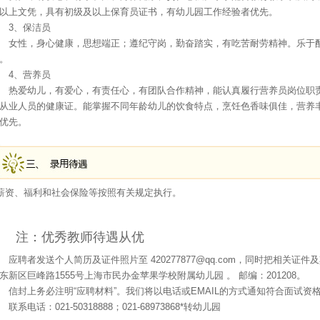
以上文凭，具有初级及以上保育员证书，有幼儿园工作经验者优先。
3、保洁员
女性，身心健康，思想端正；遵纪守岗，勤奋踏实，有吃苦耐劳精神。乐于
。
4、营养员
热爱幼儿，有爱心，有责任心，有团队合作精神，能认真履行营养员岗位职
从业人员的健康证。能掌握不同年龄幼儿的饮食特点，烹饪色香味俱佳，营养
优先。
资、福利和社会保险等按照有关规定执行。
注：优秀教师待遇从优
应聘者发送个人简历及证件照片至 420277877@qq.com，同时把相关
东新区巨峰路1555号上海市民办金苹果学校附属幼儿园 。 邮编：201208。
信封上务必注明“应聘材料”。我们将以电话或EMAIL的方式通知符合面试资
联系电话：021-50318888；021-68973868*转幼儿园