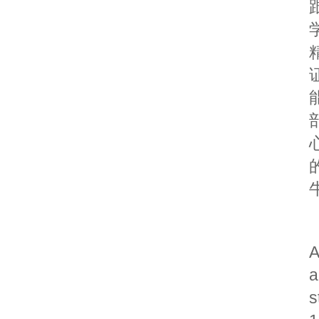
A
a
s