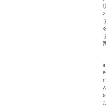
i
e
m
w
e
a