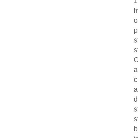
1
f
o
p
s
s
C
a
c
a
d
s
s
b