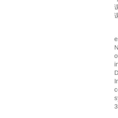
e
N
o
i
D
I
c
s
3