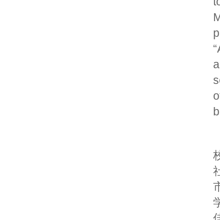
t
M
p
“
a
s
o
b