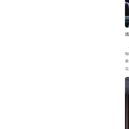
活
上
咖
秉
花