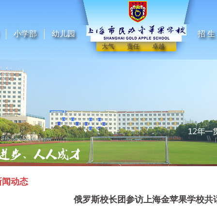
小学部
幼儿园
招 生
大气 责任 卓越
新闻动态
俄罗斯校长团参访上海金苹果学校共