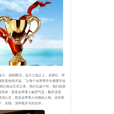
苦奋斗、励精图治，这片土地之上，花更红，草
满腔是热情洋溢。"让每个金苹果学生都要学会
，我们体会艺术之美，我们弘扬个性，我们收获
面而来，那是金苹果人敏思气息；翻开这荣
清润心灵，那是金苹果人尚雅的人格。这些奖
字、实物，演绎着岁月的光华。