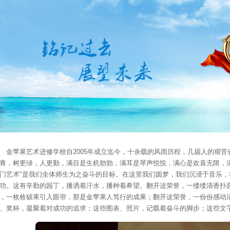
金苹果艺术进修学校自2005年成立迄今，十余载的风雨历程，几届人的艰
青，树更绿，人更勤，满目是生机勃勃，满耳是琴声悦悦，满心是欢喜无限，
门艺术"是我们全体师生为之奋斗的目标。在这里我们圆梦，我们沉浸于音乐
功。这有辛勤的园丁，播洒着汗水，播种着希望。翻开这荣誉，一缕缕清香扑
，一枚枚硕果引入眼帘，那是金苹果人笃行的成果；翻开这荣誉，一份份感动
、奖杯，凝聚着对成功的追求；这些图表、照片，记载着奋斗的脚步；这些文