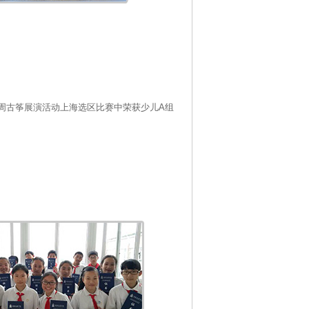
术周古筝展演活动上海选区比赛中荣获少儿A组