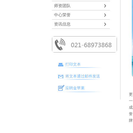
师资团队
中心荣誉
资讯信息
打印文本
将文本通过邮件发送
应聘金苹果
更
一
成
誉
牌