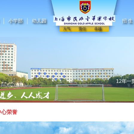
小学部
幼儿园
招 生
大气 责任 卓越
中心荣誉