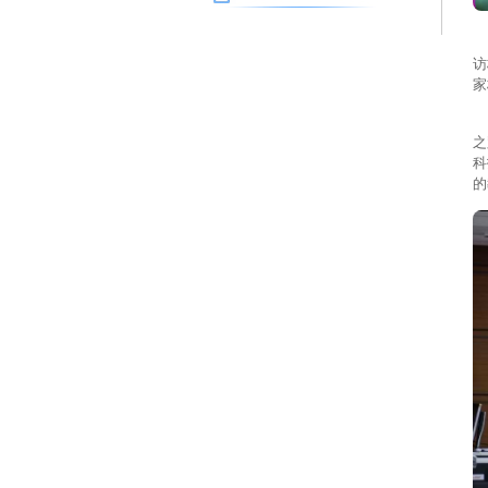
2
访
家
办
之
科
的