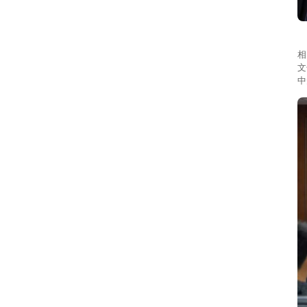
本
相
文
中