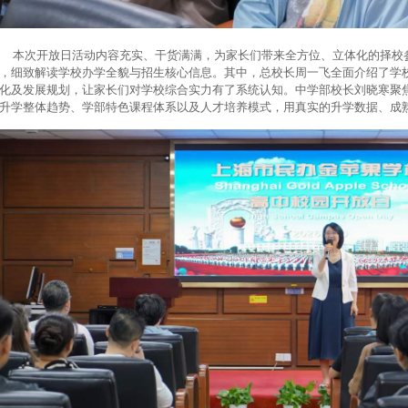
次开放日活动内容充实、干货满满，为家长们带来全方位、立体化的择校参
，细致解读学校办学全貌与招生核心信息。其中，总校长周一飞全面介绍了学
化及发展规划，让家长们对学校综合实力有了系统认知。中学部校长刘晓寒聚
升学整体趋势、学部特色课程体系以及人才培养模式，用真实的升学数据、成