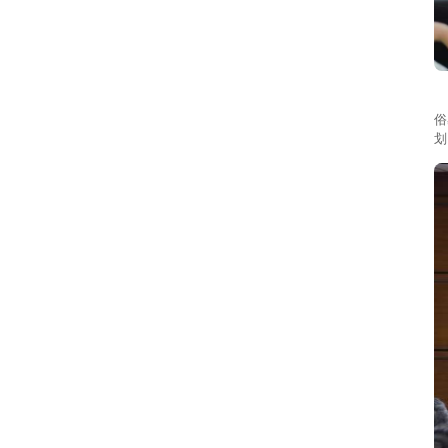
针
俗
划