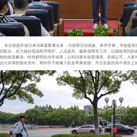
次校园开放日来访家庭数量众多，为保障活动高效、有序开展，学校提前统
切配合，全力做好现场秩序维护、人流疏导、服务保障等工作，以细致周到的
致的政策解读、特色鲜明的办学成果，让到访家长收获满满、倍感认可，大家
达出浓厚的报名意向，期待学子能够入驻金苹果校园，开启全新的高中成长之