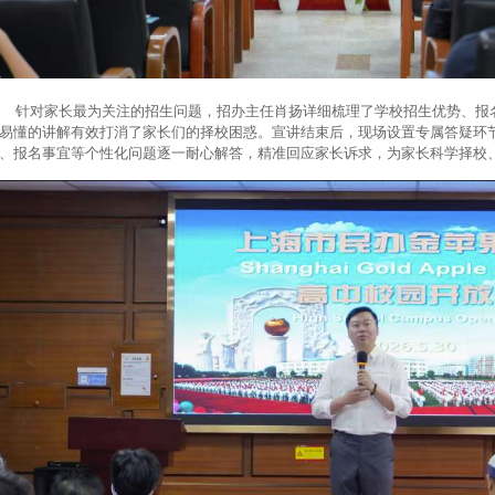
对家长最为关注的招生问题，招办主任肖扬详细梳理了学校招生优势、报名
易懂的讲解有效打消了家长们的择校困惑。宣讲结束后，现场设置专属答疑环
、报名事宜等个性化问题逐一耐心解答，精准回应家长诉求，为家长科学择校