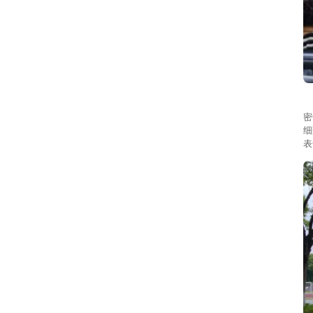
本
密
细
表