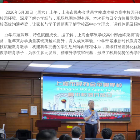
026年5月30日（周六）上午，上海市民办金苹果学校成功举办高中校园开
校园环境、深度了解办学细节，现场氛围热烈有序。本次开放日全方位展示我
校高效沟通桥梁，让家长与学子近距离了解学校高中办学理念、课程体系及招
学底蕴深厚，特色赋能成长。据了解，上海金苹果学校高中部始终秉持“责任
路，近年来办学质量实现跨越式提升，育人成果丰硕。中学部紧跟新时代教育
技赋能教育教学，构建科学完善的学生思维导向课程体系，持续打磨差异化优
教学培育学子，为学生多元发展、精准升学筑牢根基，形成了独具优势的办学