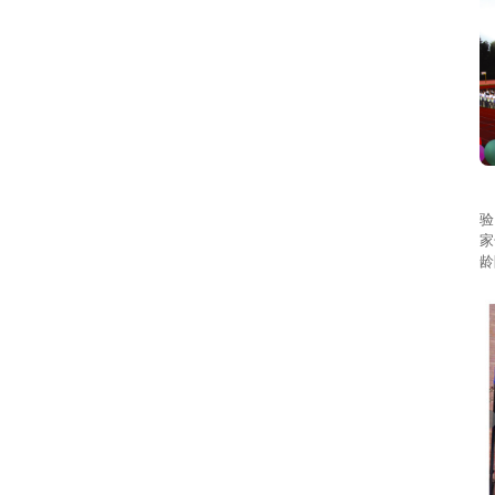
本
验
家
龄