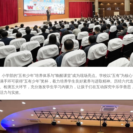
学部的“五有少年”培养体系与“唤醒课堂”成为现场亮点。学校以“五有”为核心
满手环可获得“五有少年”奖杯，着力培养学生良好素养与进取精神。历经六代迭
、检测五大环节，充分激发学生学习内驱力，让孩子们在互动探究中乐学善思
活力与实效。