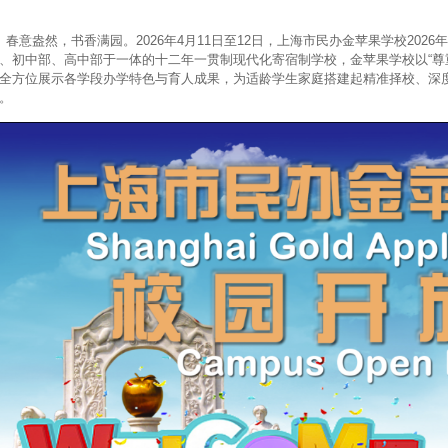
意盎然，书香满园。2026年4月11日至12日，上海市民办金苹果学校202
、初中部、高中部于一体的十二年一贯制现代化寄宿制学校，金苹果学校以“尊
全方位展示各学段办学特色与育人成果，为适龄学生家庭搭建起精准择校、深
。