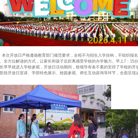
次开放日严格遵循教育部门规范要求，全程不与招生入学挂钩，不组织报名
、全方位解读的方式，让家长和孩子近距离感受学校的办学魅力。早上7：15
长早早就进入学校参观，开放日活动期间，校领导有条不紊的安排了学校的开
阶段开放日宣讲、学部特色展示、校园参观、师生互动咨询等环节，全面呈现