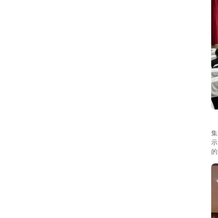
小
集
示
的