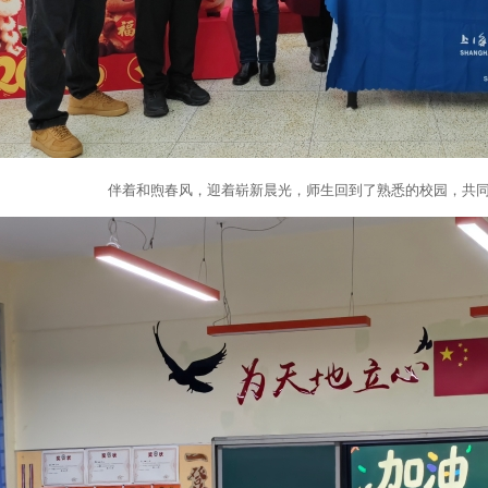
伴着和煦春风，迎着崭新晨光，师生回到了熟悉的校园，共