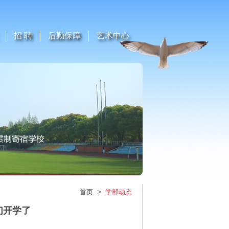
招 聘
后勤保障
艺术中心
>
首页
学部动态
们开学了