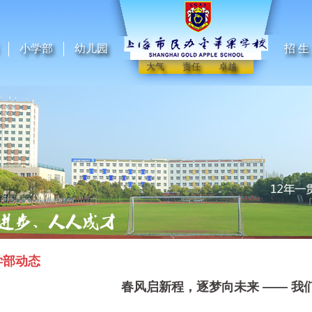
小学部
幼儿园
招 生
大气 责任 卓越
学部动态
春风启新程，逐梦向未来 —— 我